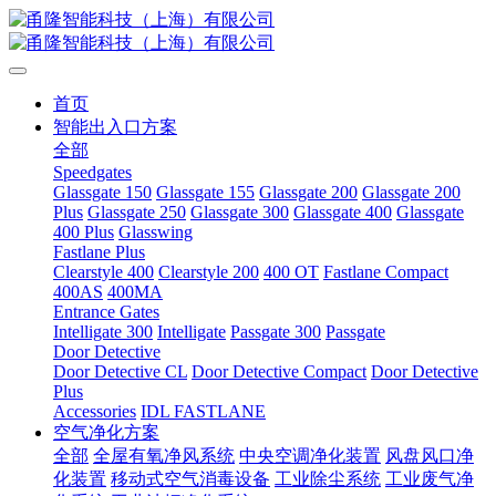
首页
智能出入口方案
全部
Speedgates
Glassgate 150
Glassgate 155
Glassgate 200
Glassgate 200
Plus
Glassgate 250
Glassgate 300
Glassgate 400
Glassgate
400 Plus
Glasswing
Fastlane Plus
Clearstyle 400
Clearstyle 200
400 OT
Fastlane Compact
400AS
400MA
Entrance Gates
Intelligate 300
Intelligate
Passgate 300
Passgate
Door Detective
Door Detective CL
Door Detective Compact
Door Detective
Plus
Accessories
IDL FASTLANE
空气净化方案
全部
全屋有氧净风系统
中央空调净化装置
风盘风口净
化装置
移动式空气消毒设备
工业除尘系统
工业废气净