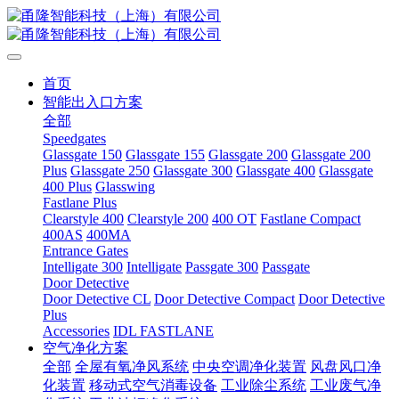
首页
智能出入口方案
全部
Speedgates
Glassgate 150
Glassgate 155
Glassgate 200
Glassgate 200
Plus
Glassgate 250
Glassgate 300
Glassgate 400
Glassgate
400 Plus
Glasswing
Fastlane Plus
Clearstyle 400
Clearstyle 200
400 OT
Fastlane Compact
400AS
400MA
Entrance Gates
Intelligate 300
Intelligate
Passgate 300
Passgate
Door Detective
Door Detective CL
Door Detective Compact
Door Detective
Plus
Accessories
IDL FASTLANE
空气净化方案
全部
全屋有氧净风系统
中央空调净化装置
风盘风口净
化装置
移动式空气消毒设备
工业除尘系统
工业废气净