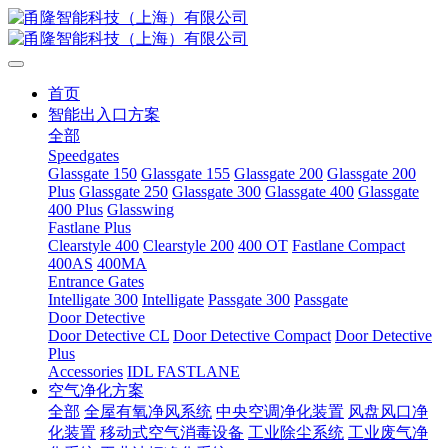
首页
智能出入口方案
全部
Speedgates
Glassgate 150
Glassgate 155
Glassgate 200
Glassgate 200
Plus
Glassgate 250
Glassgate 300
Glassgate 400
Glassgate
400 Plus
Glasswing
Fastlane Plus
Clearstyle 400
Clearstyle 200
400 OT
Fastlane Compact
400AS
400MA
Entrance Gates
Intelligate 300
Intelligate
Passgate 300
Passgate
Door Detective
Door Detective CL
Door Detective Compact
Door Detective
Plus
Accessories
IDL FASTLANE
空气净化方案
全部
全屋有氧净风系统
中央空调净化装置
风盘风口净
化装置
移动式空气消毒设备
工业除尘系统
工业废气净