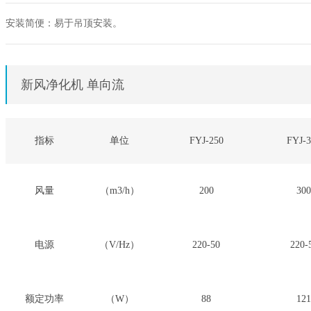
安装简便：易于吊顶安装。
新风净化机 单向流
指标
单位
FYJ-250
FYJ-3
风量
（m3/h）
200
300
电源
（V/Hz）
220-50
220-
额定功率
（W）
88
121