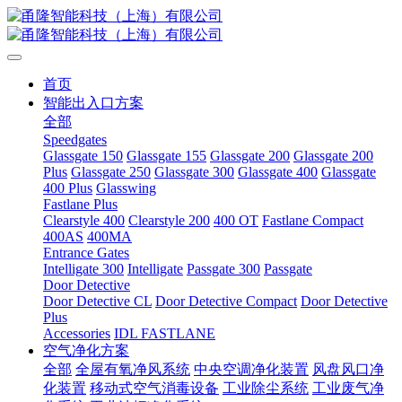
首页
智能出入口方案
全部
Speedgates
Glassgate 150
Glassgate 155
Glassgate 200
Glassgate 200
Plus
Glassgate 250
Glassgate 300
Glassgate 400
Glassgate
400 Plus
Glasswing
Fastlane Plus
Clearstyle 400
Clearstyle 200
400 OT
Fastlane Compact
400AS
400MA
Entrance Gates
Intelligate 300
Intelligate
Passgate 300
Passgate
Door Detective
Door Detective CL
Door Detective Compact
Door Detective
Plus
Accessories
IDL FASTLANE
空气净化方案
全部
全屋有氧净风系统
中央空调净化装置
风盘风口净
化装置
移动式空气消毒设备
工业除尘系统
工业废气净