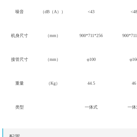
噪音
（dB（A））
<43
<4
机身尺寸
（mm）
900*711*256
900*71
接管尺寸
（mm）
φ100
φ16
重量
（Kg）
44.5
46
类型
一体式
一体
配置