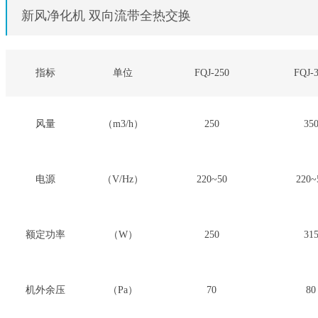
新风净化机 双向流带全热交换
指标
单位
FQJ-250
FQJ-
风量
（m3/h）
250
35
电源
（V/Hz）
220~50
220~
额定功率
（W）
250
31
机外余压
（Pa）
70
80