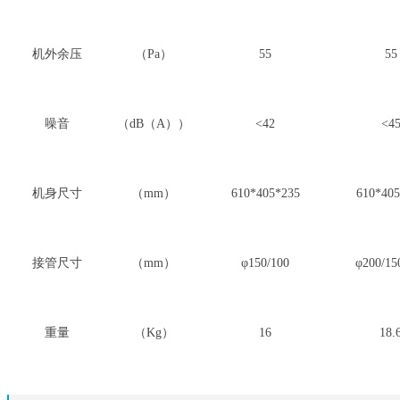
机外余压
（Pa）
55
55
噪音
（dB（A））
<42
<4
机身尺寸
（mm）
610*405*235
610*405
接管尺寸
（mm）
φ150/100
φ200/15
重量
（Kg）
16
18.